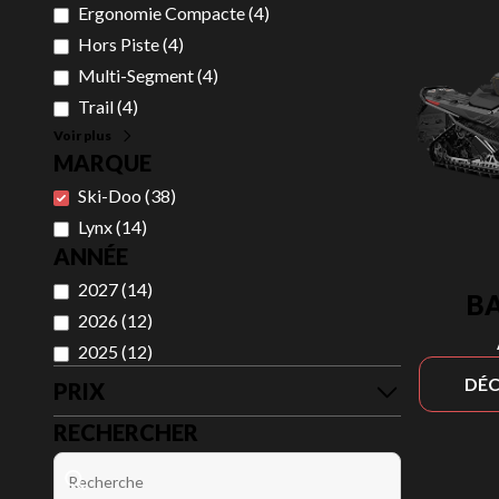
Ergonomie Compacte
(
4
)
Hors Piste
(
4
)
Multi-Segment
(
4
)
Trail
(
4
)
Voir plus
MARQUE
Ski-Doo
(
38
)
Lynx
(
14
)
ANNÉE
2027
(
14
)
B
2026
(
12
)
2025
(
12
)
DÉC
PRIX
RECHERCHER