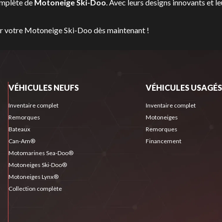
omplète de
Motoneige Ski-Doo
. Avec leurs designs innovants et l
er votre Motoneige Ski-Doo dès maintenant !
VÉHICULES NEUFS
VÉHICULES USAGÉS
Inventaire complet
Inventaire complet
Remorques
Motoneiges
Bateaux
Remorques
Can-Am®
Financement
Motomarines Sea-Doo®
Motoneiges Ski-Doo®
Motoneiges Lynx®
Collection complète