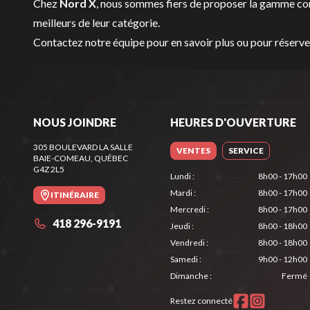
Chez
Nord X
, nous sommes fiers de proposer la gamme c
meilleurs de leur catégorie.
Contactez notre équipe
pour en savoir plus ou pour réserv
NOUS JOINDRE
HEURES D'OUVERTURE
305 BOULEVARD LA SALLE
VENTES
SERVICE
BAIE-COMEAU
, QUÉBEC
G4Z 2L5
Lundi
:
8h00 - 17h00
Mardi
:
8h00 - 17h00
ITINÉRAIRE
Mercredi
:
8h00 - 17h00
418 296-9191
Jeudi
:
8h00 - 18h00
Vendredi
:
8h00 - 18h00
Samedi
:
9h00 - 12h00
Dimanche
:
Fermé
Restez connecté