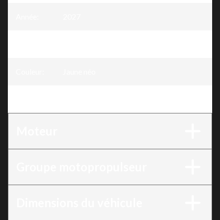
Année
:
2027
Version
:
MXZ Neo+ Jaune néo 600 EFI - 55
Couleur
:
Jaune néo
Moteur
:
600 EFI - 55
Moteur
Groupe motopropulseur
Dimensions du véhicule