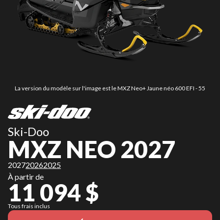
La version du modèle sur l'image est le MXZ Neo+ Jaune néo 600 EFI - 55
Ski-Doo
MXZ NEO 2027
2027
2026
2025
À partir de
11 094 $
Tous frais inclus