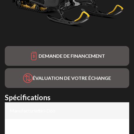
DEMANDE DE FINANCEMENT
ÉVALUATION DE VOTRE ÉCHANGE
Spécifications
Manufacturier
Ski-Doo
:
Modèle
:
MXZ NEO