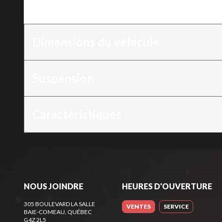
Moteur
:
600 EFI - 40
Dimensions du véhicule
Suspension
Caractéristiques
NOUS JOINDRE
HEURES D'OUVERTURE
305 BOULEVARD LA SALLE
VENTES
SERVICE
BAIE-COMEAU
, QUÉBEC
G4Z 2L5