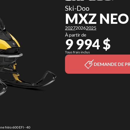
Ski-Doo
MXZ NEO
2027
2026
2025
À partir de
9 994 $
Tous frais inclus
DEMANDE DE PR
ne Néo 600 EFI - 40