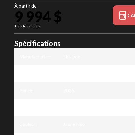
À partir de
9 994 $
CA
Tous frais inclus
Spécifications
Manufacturier
:
Ski-Doo
Modèle
:
MXZ NEO
Année
:
2026
Version
:
MXZ Neo Jaune Néo 600 EFI - 40
Couleur
:
Jaune Néo