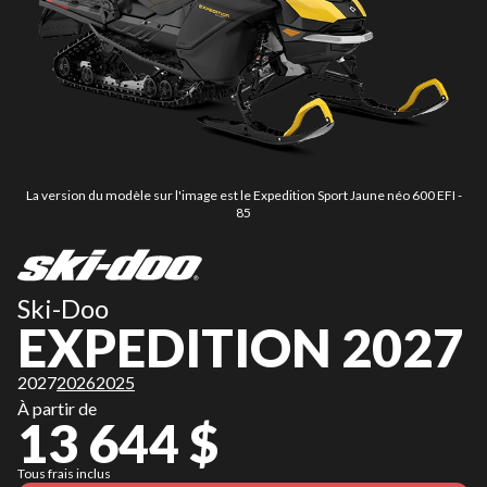
La version du modèle sur l'image est le Expedition Sport Jaune néo 600 EFI -
85
Ski-Doo
EXPEDITION 2027
2027
2026
2025
À partir de
13 644 $
Tous frais inclus