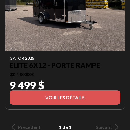
GATOR 2025
ÉLITE 6X12 - PORTE RAMPE
INS00008
9 499 $
VOIR LES DÉTAILS
Précédent
1 de 1
Suivant