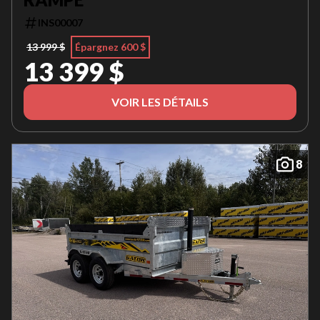
INS00007
13 999 $
Épargnez 600 $
13 399 $
VOIR LES DÉTAILS
8