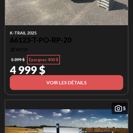
K-TRAIL 2025
66123-T-PO-RP-20
43759
5 399 $
Épargnez 400 $
4 999 $
VOIR LES DÉTAILS
5