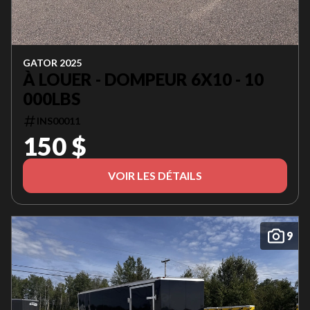
GATOR 2025
À LOUER - DOMPEUR 6X10 - 10
000LBS
INS00011
150 $
VOIR LES DÉTAILS
9