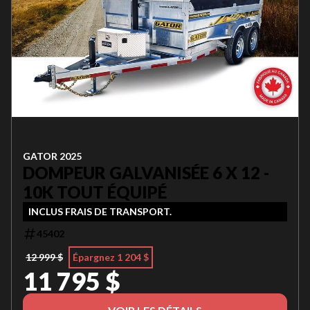
GATOR 2025
DOMPEUR GALVANISÉE 6 X 12 -
10K TOUT ÉQUIPÉ
INCLUS FRAIS DE TRANSPORT.
45402
12 999 $
Épargnez 1 204 $
11 795 $