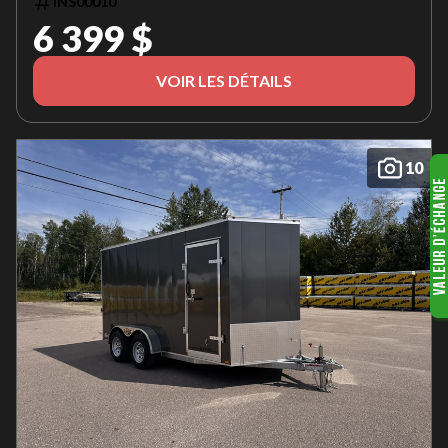
INS00010
6 399 $
VOIR LES DÉTAILS
10