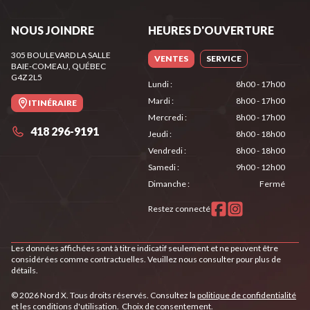
NOUS JOINDRE
HEURES D'OUVERTURE
305 BOULEVARD LA SALLE
VENTES
SERVICE
BAIE-COMEAU
, QUÉBEC
G4Z 2L5
Lundi
:
8h00 - 17h00
Mardi
:
8h00 - 17h00
ITINÉRAIRE
Mercredi
:
8h00 - 17h00
418 296-9191
Jeudi
:
8h00 - 18h00
Vendredi
:
8h00 - 18h00
Samedi
:
9h00 - 12h00
Dimanche
:
Fermé
Restez connecté
Les données affichées sont à titre indicatif seulement et ne peuvent être
considérées comme contractuelles. Veuillez nous consulter pour plus de
détails.
© 2026 Nord X. Tous droits réservés. Consultez la
politique de confidentialité
et les
conditions d'utilisation
.
Choix de consentement.