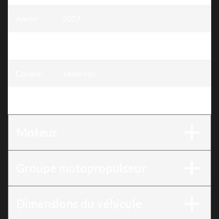
Année
:
2027
Version
:
MXZ Sport Jaune néo 600 EFI - 85
Couleur
:
Jaune néo
Moteur
:
600 EFI - 85
Moteur
Groupe motopropulseur
Dimensions du véhicule