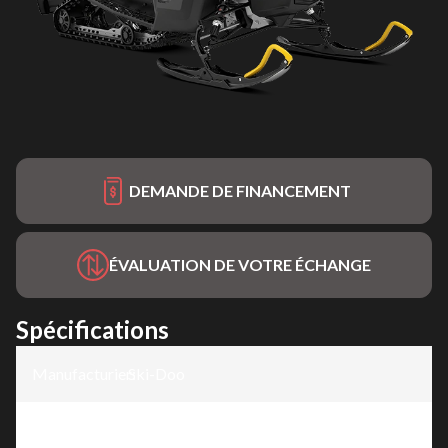
DEMANDE DE FINANCEMENT
ÉVALUATION DE VOTRE ÉCHANGE
Spécifications
Manufacturier
Ski-Doo
:
Modèle
:
MXZ