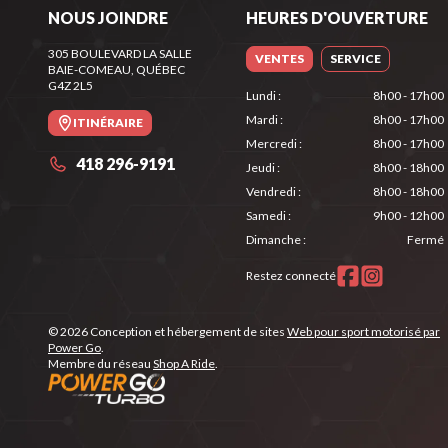
NOUS JOINDRE
HEURES D'OUVERTURE
305 BOULEVARD LA SALLE
VENTES
SERVICE
BAIE-COMEAU
, QUÉBEC
G4Z 2L5
Lundi
:
8h00 - 17h00
Mardi
:
8h00 - 17h00
ITINÉRAIRE
Mercredi
:
8h00 - 17h00
418 296-9191
Jeudi
:
8h00 - 18h00
Vendredi
:
8h00 - 18h00
Samedi
:
9h00 - 12h00
Dimanche
:
Fermé
Restez connecté
© 2026 Conception et hébergement de sites
Web pour sport motorisé par
Power Go
.
Membre du réseau
Shop A Ride
.