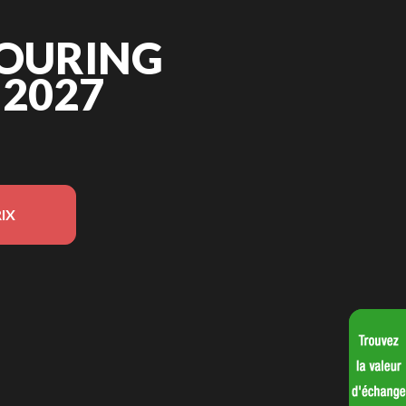
OURING
 2027
IX