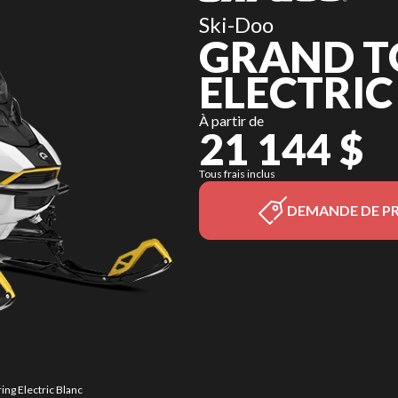
Ski-Doo
GRAND T
ELECTRIC
À partir de
21 144 $
Tous frais inclus
DEMANDE DE PR
ing Electric Blanc