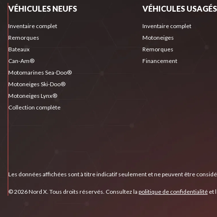
VÉHICULES NEUFS
VÉHICULES USAGÉS
Inventaire complet
Inventaire complet
Remorques
Motoneiges
Bateaux
Remorques
Can-Am®
Financement
Motomarines Sea-Doo®
Motoneiges Ski-Doo®
Motoneiges Lynx®
Collection complète
Les données affichées sont à titre indicatif seulement et ne peuvent être consid
© 2026 Nord X. Tous droits réservés. Consultez la
politique de confidentialité
et 