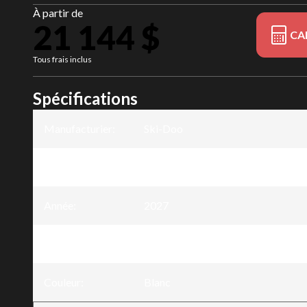
À partir de
21 144 $
CA
Tous frais inclus
Spécifications
Manufacturier
:
Ski-Doo
Modèle
:
Grand Touring Electric
Année
:
2027
Version
:
Grand Touring Electric Blanc
Couleur
:
Blanc