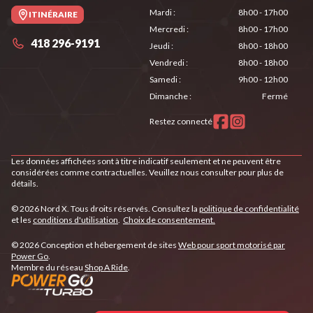
Mardi
:
8h00 - 17h00
ITINÉRAIRE
Mercredi
:
8h00 - 17h00
418 296-9191
Jeudi
:
8h00 - 18h00
Vendredi
:
8h00 - 18h00
Samedi
:
9h00 - 12h00
Dimanche
:
Fermé
Restez connecté
Les données affichées sont à titre indicatif seulement et ne peuvent être
considérées comme contractuelles. Veuillez nous consulter pour plus de
détails.
© 2026 Nord X. Tous droits réservés. Consultez la
politique de confidentialité
et les
conditions d'utilisation
.
Choix de consentement.
© 2026 Conception et hébergement de sites
Web pour sport motorisé par
Power Go
.
Membre du réseau
Shop A Ride
.