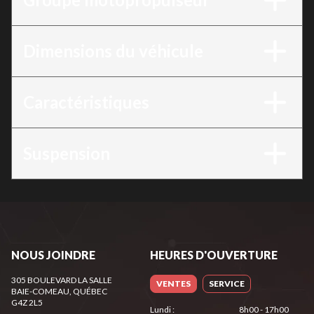
Dimensions du véhicule
Caractéristiques
Suspension
NOUS JOINDRE
HEURES D'OUVERTURE
305 BOULEVARD LA SALLE
VENTES
SERVICE
BAIE-COMEAU
, QUÉBEC
G4Z 2L5
Lundi
:
8h00 - 17h00