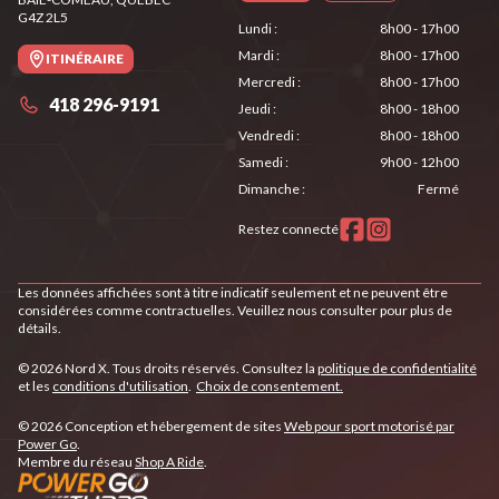
G4Z 2L5
Lundi
:
8h00 - 17h00
Mardi
:
8h00 - 17h00
ITINÉRAIRE
Mercredi
:
8h00 - 17h00
418 296-9191
Jeudi
:
8h00 - 18h00
Vendredi
:
8h00 - 18h00
Samedi
:
9h00 - 12h00
Dimanche
:
Fermé
Restez connecté
Les données affichées sont à titre indicatif seulement et ne peuvent être
considérées comme contractuelles. Veuillez nous consulter pour plus de
détails.
© 2026 Nord X. Tous droits réservés. Consultez la
politique de confidentialité
et les
conditions d'utilisation
.
Choix de consentement.
© 2026 Conception et hébergement de sites
Web pour sport motorisé par
Power Go
.
Membre du réseau
Shop A Ride
.