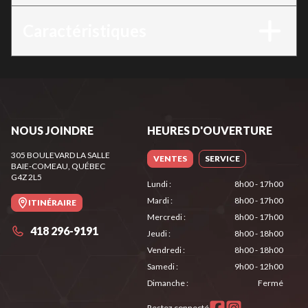
Caractéristiques
NOUS JOINDRE
HEURES D'OUVERTURE
305 BOULEVARD LA SALLE
VENTES
SERVICE
BAIE-COMEAU
, QUÉBEC
G4Z 2L5
Lundi
:
8h00 - 17h00
Mardi
:
8h00 - 17h00
ITINÉRAIRE
Mercredi
:
8h00 - 17h00
418 296-9191
Jeudi
:
8h00 - 18h00
Vendredi
:
8h00 - 18h00
Samedi
:
9h00 - 12h00
Dimanche
:
Fermé
Restez connecté