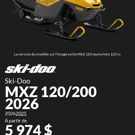
La version du modèle sur l'image est le MXZ 120 Jaune Néo 120 cc
Ski-Doo
MXZ 120/200
2026
2026
2025
À partir de
5 974 $