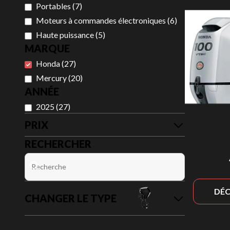
Portables
(
7
)
Moteurs à commandes électroniques
(
6
)
Haute puissance
(
5
)
MARQUE
Honda
(
27
)
Mercury
(
20
)
ANNÉE
2025
(
27
)
PRIX
RECHERCHER
DÉC
CHANGER LE TYPE