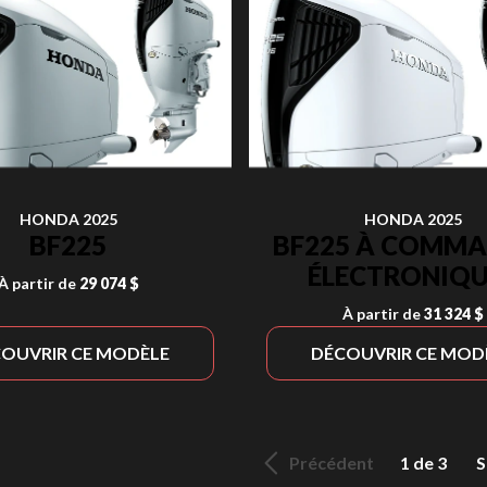
HONDA 2025
HONDA 2025
BF225
BF225 À COMM
ÉLECTRONIQU
À partir de
29 074 $
À partir de
31 324 $
OUVRIR CE MODÈLE
DÉCOUVRIR CE MOD
Précédent
1 de 3
S