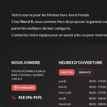
Votre source pour les Moteur hors-bord Honda
Chez
Nord X
, nous sommes fiers de proposer la gamme c
parmi les meilleurs de leur catégorie.
Contactez notre équipe
pour en savoir plus ou pour réser
NOUS JOINDRE
HEURES D'OUVERTURE
305 BOULEVARD LA SALLE
VENTES
SERVICE
BAIE-COMEAU
, QUÉBEC
G4Z 2L5
Lundi
:
8h00 - 17h00
Mardi
:
8h00 - 17h00
ITINÉRAIRE
Mercredi
:
8h00 - 17h00
418 296-9191
Jeudi
:
8h00 - 18h00
Vendredi
:
8h00 - 18h00