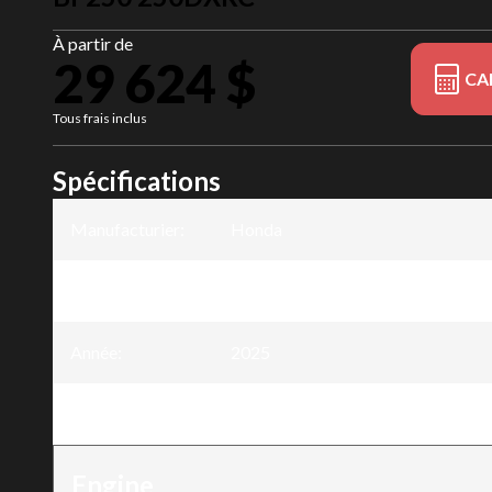
À partir de
29 624 $
CA
Tous frais inclus
Spécifications
Manufacturier
:
Honda
Modèle
:
BF250
Année
:
2025
Version
:
BF250 250DXRC
Engine