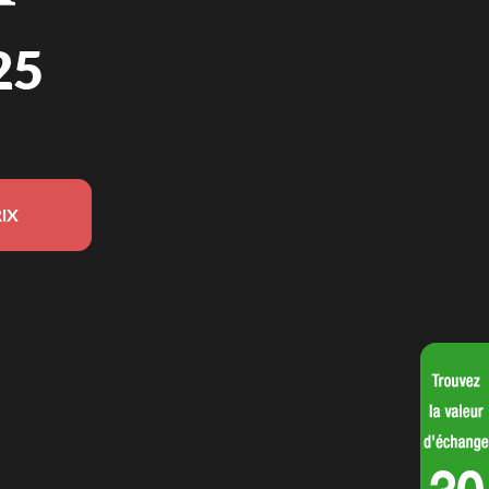
25
IX