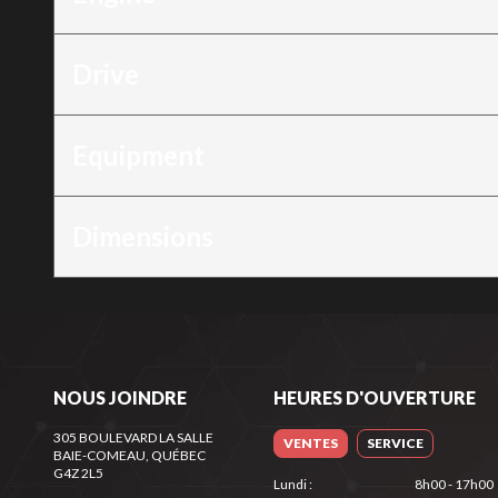
Drive
Equipment
Dimensions
NOUS JOINDRE
HEURES D'OUVERTURE
305 BOULEVARD LA SALLE
VENTES
SERVICE
BAIE-COMEAU
, QUÉBEC
G4Z 2L5
Lundi
:
8h00 - 17h00