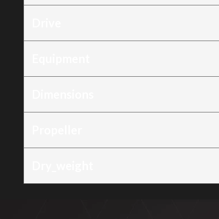
Drive
Equipment
Dimensions
Propeller
Dry_weight