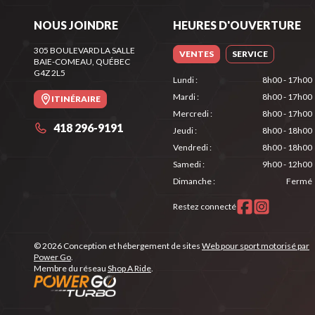
NOUS JOINDRE
HEURES D'OUVERTURE
305 BOULEVARD LA SALLE
VENTES
SERVICE
BAIE-COMEAU
, QUÉBEC
G4Z 2L5
Lundi
:
8h00 - 17h00
Mardi
:
8h00 - 17h00
ITINÉRAIRE
Mercredi
:
8h00 - 17h00
418 296-9191
Jeudi
:
8h00 - 18h00
Vendredi
:
8h00 - 18h00
Samedi
:
9h00 - 12h00
Dimanche
:
Fermé
Restez connecté
© 2026 Conception et hébergement de sites
Web pour sport motorisé par
Power Go
.
Membre du réseau
Shop A Ride
.