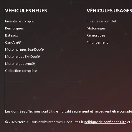
VÉHICULES NEUFS
VÉHICULES USAGÉS
Inventaire complet
Inventaire complet
Remorques
Motoneiges
Bateaux
Remorques
Can-Am®
Financement
Motomarines Sea-Doo®
Motoneiges Ski-Doo®
Motoneiges Lynx®
Collection complète
Les données affichées sont à titre indicatif seulement et ne peuvent être consid
© 2026 Nord X. Tous droits réservés. Consultez la
politique de confidentialité
et 