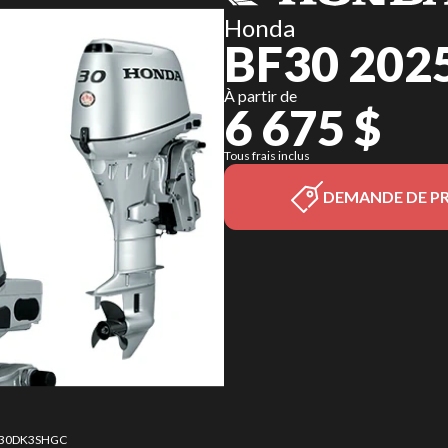
Honda
BF30 202
À partir de
6 675 $
Tous frais inclus
DEMANDE DE PR
30 30DK3SHGC