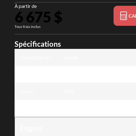
À partir de
6 675 $
CA
Tous frais inclus
Spécifications
Manufacturier
:
Honda
Modèle
:
BF30
Année
:
2025
Version
:
BF30 30DK3SHGC
Engine