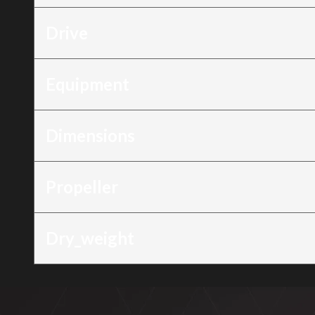
Drive
Equipment
Dimensions
Propeller
Dry_weight