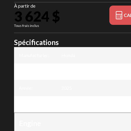
À partir de
3 624 $
CA
Tous frais inclus
Spécifications
Manufacturier
:
Honda
Modèle
:
BF15
Année
:
2025
Version
:
BF15 15DK3SHC
Engine