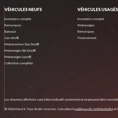
VÉHICULES NEUFS
VÉHICULES USAGÉS
Inventaire complet
Inventaire complet
Remorques
Motoneiges
Bateaux
Remorques
Can-Am®
Financement
Motomarines Sea-Doo®
Motoneiges Ski-Doo®
Motoneiges Lynx®
Collection complète
Les données affichées sont à titre indicatif seulement et ne peuvent être consid
© 2026 Nord X. Tous droits réservés. Consultez la
politique de confidentialité
et 