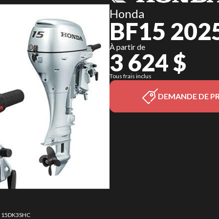
Honda
BF15 202
À partir de
3 624 $
Tous frais inclus
DEMANDE DE PR
15 15DK3SHC