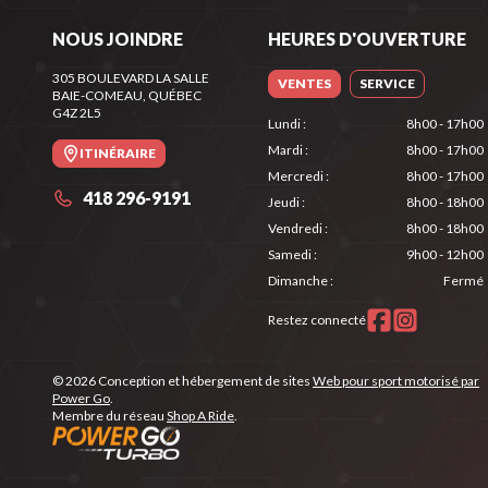
NOUS JOINDRE
HEURES D'OUVERTURE
305 BOULEVARD LA SALLE
VENTES
SERVICE
BAIE-COMEAU
, QUÉBEC
G4Z 2L5
Lundi
:
8h00 - 17h00
Mardi
:
8h00 - 17h00
ITINÉRAIRE
Mercredi
:
8h00 - 17h00
418 296-9191
Jeudi
:
8h00 - 18h00
Vendredi
:
8h00 - 18h00
Samedi
:
9h00 - 12h00
Dimanche
:
Fermé
Restez connecté
© 2026 Conception et hébergement de sites
Web pour sport motorisé par
Power Go
.
Membre du réseau
Shop A Ride
.