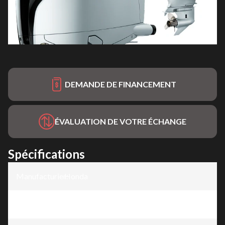
DEMANDE DE FINANCEMENT
ÉVALUATION DE VOTRE ÉCHANGE
Spécifications
Manufacturier
Honda
:
Modèle
:
BF225