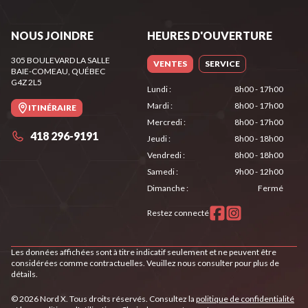
NOUS JOINDRE
HEURES D'OUVERTURE
305 BOULEVARD LA SALLE
VENTES
SERVICE
BAIE-COMEAU
, QUÉBEC
G4Z 2L5
Lundi
:
8h00 - 17h00
Mardi
:
8h00 - 17h00
ITINÉRAIRE
Mercredi
:
8h00 - 17h00
418 296-9191
Jeudi
:
8h00 - 18h00
Vendredi
:
8h00 - 18h00
Samedi
:
9h00 - 12h00
Dimanche
:
Fermé
Restez connecté
Les données affichées sont à titre indicatif seulement et ne peuvent être
considérées comme contractuelles. Veuillez nous consulter pour plus de
détails.
© 2026 Nord X. Tous droits réservés. Consultez la
politique de confidentialité