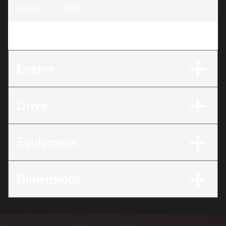
Année
:
2025
Version
:
BF225 225DXRC
Engine
Drive
Equipment
Dimensions