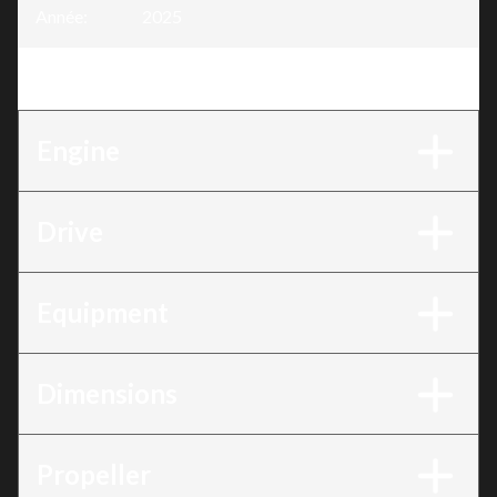
Année
:
2025
Version
:
BF40 40DK4LHC
Engine
Drive
Equipment
Dimensions
Propeller