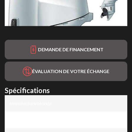
DEMANDE DE FINANCEMENT
ÉVALUATION DE VOTRE ÉCHANGE
Spécifications
Manufacturier
Honda
:
Modèle
:
BF40