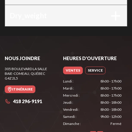
Dry_weight
NOUS JOINDRE
HEURES D'OUVERTURE
305 BOULEVARD LA SALLE
VENTES
SERVICE
BAIE-COMEAU
, QUÉBEC
G4Z 2L5
Lundi
:
8h00 - 17h00
Mardi
:
8h00 - 17h00
ITINÉRAIRE
Mercredi
:
8h00 - 17h00
418 296-9191
Jeudi
:
8h00 - 18h00
Vendredi
:
8h00 - 18h00
Samedi
:
9h00 - 12h00
Dimanche
:
Fermé