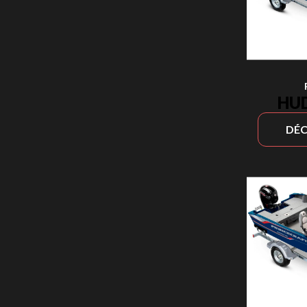
HU
DÉC