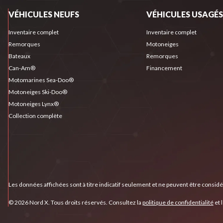
VÉHICULES NEUFS
VÉHICULES USAGÉS
Inventaire complet
Inventaire complet
Remorques
Motoneiges
Bateaux
Remorques
Can-Am®
Financement
Motomarines Sea-Doo®
Motoneiges Ski-Doo®
Motoneiges Lynx®
Collection complète
Les données affichées sont à titre indicatif seulement et ne peuvent être consid
© 2026 Nord X. Tous droits réservés. Consultez la
politique de confidentialité
et 