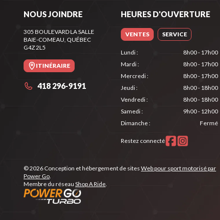
NOUS JOINDRE
HEURES D'OUVERTURE
305 BOULEVARD LA SALLE
VENTES
SERVICE
BAIE-COMEAU
, QUÉBEC
G4Z 2L5
Lundi
:
8h00 - 17h00
Mardi
:
8h00 - 17h00
ITINÉRAIRE
Mercredi
:
8h00 - 17h00
418 296-9191
Jeudi
:
8h00 - 18h00
Vendredi
:
8h00 - 18h00
Samedi
:
9h00 - 12h00
Dimanche
:
Fermé
Restez connecté
© 2026 Conception et hébergement de sites
Web pour sport motorisé par
Power Go
.
Membre du réseau
Shop A Ride
.