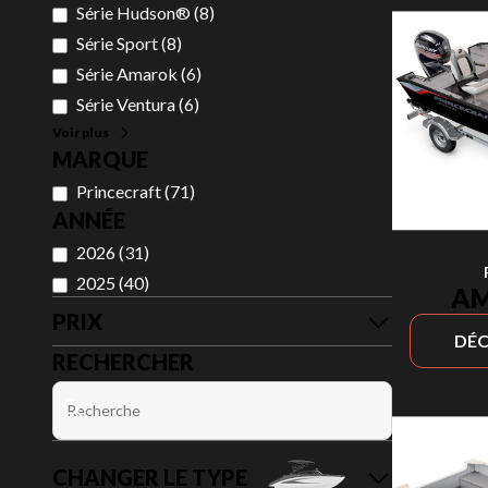
Série Hudson®
(
8
)
Série Sport
(
8
)
Série Amarok
(
6
)
Série Ventura
(
6
)
Voir plus
MARQUE
Princecraft
(
71
)
ANNÉE
2026
(
31
)
2025
(
40
)
AM
PRIX
DÉC
RECHERCHER
CHANGER LE TYPE