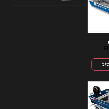
F
DÉC