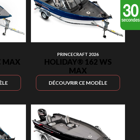
PRINCECRAFT 2026
C MAX
HOLIDAY® 162 WS
MAX
ÈLE
DÉCOUVRIR CE MODÈLE