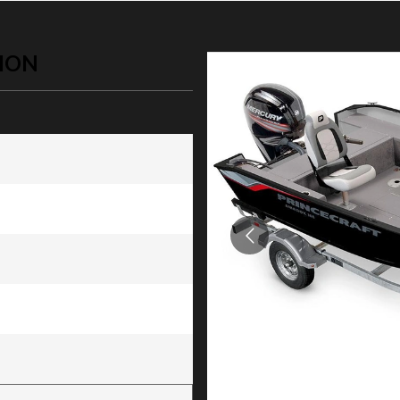
TION
n