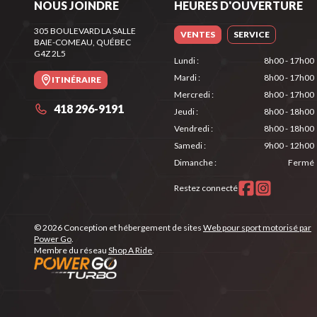
NOUS JOINDRE
HEURES D'OUVERTURE
305 BOULEVARD LA SALLE
VENTES
SERVICE
BAIE-COMEAU
, QUÉBEC
G4Z 2L5
Lundi
:
8h00 - 17h00
Mardi
:
8h00 - 17h00
ITINÉRAIRE
Mercredi
:
8h00 - 17h00
418 296-9191
Jeudi
:
8h00 - 18h00
Vendredi
:
8h00 - 18h00
Samedi
:
9h00 - 12h00
Dimanche
:
Fermé
Restez connecté
© 2026 Conception et hébergement de sites
Web pour sport motorisé par
Power Go
.
Membre du réseau
Shop A Ride
.