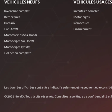
VÉHICULES NEUFS
VÉHICULES USAGÉS
Inventaire complet
Inventaire complet
Remorques
Motoneiges
Bateaux
Remorques
Can-Am®
Financement
Motomarines Sea-Doo®
Motoneiges Ski-Doo®
Motoneiges Lynx®
Collection complète
Les données affichées sont à titre indicatif seulement et ne peuvent être consid
© 2026 Nord X. Tous droits réservés. Consultez la
politique de confidentialité
et 