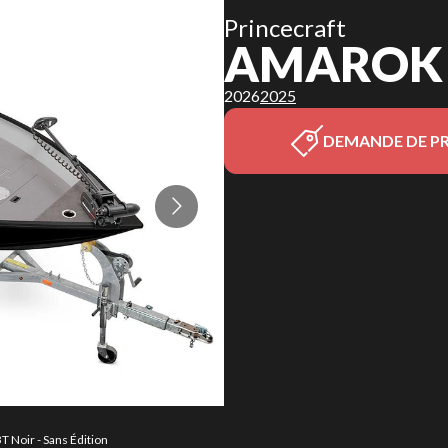
Princecraft
AMAROK 1
2026
2025
DEMANDE DE PR
T Noir - Sans Édition
La version du modèle