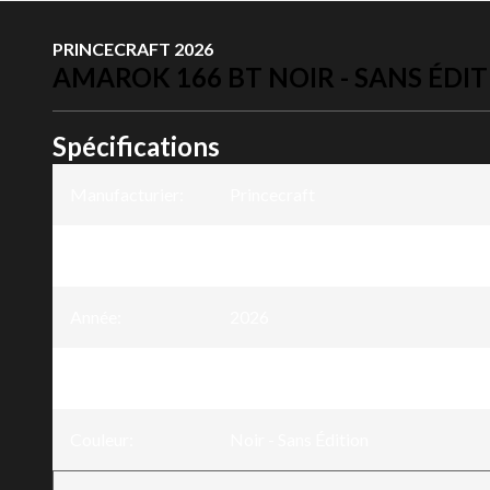
PRINCECRAFT 2026
AMAROK 166 BT NOIR - SANS ÉDI
Spécifications
Manufacturier
:
Princecraft
Modèle
:
Amarok 166 BT
Année
:
2026
Version
:
Amarok 166 BT Noir - Sans Éditio
Couleur
:
Noir - Sans Édition