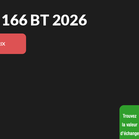
66 BT 2026
IX
 sur l'image est le Amarok 166 BT Noir - Sans Édition