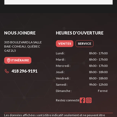
NOUS JOINDRE
HEURES D'OUVERTURE
305 BOULEVARD LA SALLE
VENTES
SERVICE
BAIE-COMEAU
, QUÉBEC
G4Z 2L5
Lundi
:
8h00 - 17h00
Mardi
:
8h00 - 17h00
ITINÉRAIRE
Mercredi
:
8h00 - 17h00
418 296-9191
Jeudi
:
8h00 - 18h00
Vendredi
:
8h00 - 18h00
Samedi
:
9h00 - 12h00
Dimanche
:
Fermé
Restez connecté
Les données affichées sont à titre indicatif seulement et ne peuvent être