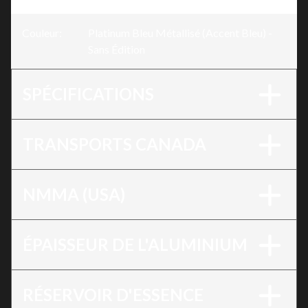
Couleur
:
Platinum Bleu Métallisé (Accent Bleu) -
Sans Édition
SPÉCIFICATIONS
TRANSPORTS CANADA
NMMA (USA)
ÉPAISSEUR DE L'ALUMINIUM
RÉSERVOIR D'ESSENCE