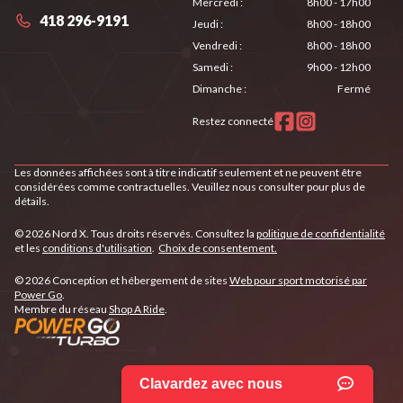
Mercredi
:
8h00 - 17h00
418 296-9191
Jeudi
:
8h00 - 18h00
Vendredi
:
8h00 - 18h00
Samedi
:
9h00 - 12h00
Dimanche
:
Fermé
Restez connecté
Les données affichées sont à titre indicatif seulement et ne peuvent être
considérées comme contractuelles. Veuillez nous consulter pour plus de
détails.
© 2026 Nord X. Tous droits réservés. Consultez la
politique de confidentialité
et les
conditions d'utilisation
.
Choix de consentement.
© 2026 Conception et hébergement de sites
Web pour sport motorisé par
Power Go
.
Membre du réseau
Shop A Ride
.