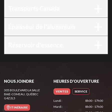
Transports Canada
Épaisseur de l'aluminium
Réservoir d'essence
NOUS JOINDRE
HEURES D'OUVERTURE
305 BOULEVARD LA SALLE
VENTES
SERVICE
BAIE-COMEAU
, QUÉBEC
G4Z 2L5
Lundi
:
8h00 - 17h00
Mardi
:
8h00 - 17h00
ITINÉRAIRE