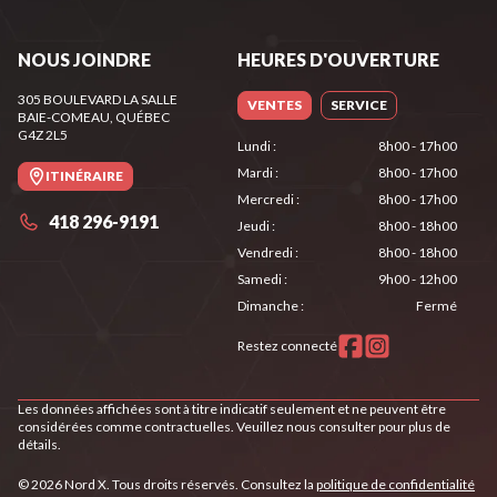
NOUS JOINDRE
HEURES D'OUVERTURE
305 BOULEVARD LA SALLE
VENTES
SERVICE
BAIE-COMEAU
, QUÉBEC
G4Z 2L5
Lundi
:
8h00 - 17h00
Mardi
:
8h00 - 17h00
ITINÉRAIRE
Mercredi
:
8h00 - 17h00
418 296-9191
Jeudi
:
8h00 - 18h00
Vendredi
:
8h00 - 18h00
Samedi
:
9h00 - 12h00
Dimanche
:
Fermé
Restez connecté
Les données affichées sont à titre indicatif seulement et ne peuvent être
considérées comme contractuelles. Veuillez nous consulter pour plus de
détails.
© 2026 Nord X. Tous droits réservés. Consultez la
politique de confidentialité