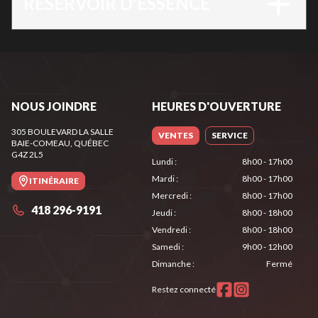
RÉSERVOIR D'ESSENCE
NOUS JOINDRE
HEURES D'OUVERTURE
305 BOULEVARD LA SALLE
VENTES
SERVICE
BAIE-COMEAU
, QUÉBEC
G4Z 2L5
Lundi
:
8h00 - 17h00
Mardi
:
8h00 - 17h00
ITINÉRAIRE
Mercredi
:
8h00 - 17h00
418 296-9191
Jeudi
:
8h00 - 18h00
Vendredi
:
8h00 - 18h00
Samedi
:
9h00 - 12h00
Dimanche
:
Fermé
Restez connecté