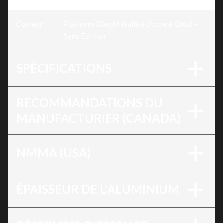
Couleur
:
Platinum Bleu Métallisé (Accent Bleu) -
Sans Édition
SPÉCIFICATIONS
RECOMMANDATIONS DU
MANUFACTURIER (CANADA)
NMMA (USA)
ÉPAISSEUR DE L'ALUMINIUM