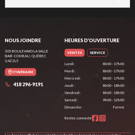
NOUS JOINDRE
HEURES D'OUVERTURE
305 BOULEVARD LA SALLE
VENTES
SERVICE
BAIE-COMEAU
, QUÉBEC
G4Z 2L5
Lundi
:
8h00 - 17h00
Mardi
:
8h00 - 17h00
ITINÉRAIRE
Mercredi
:
8h00 - 17h00
418 296-9191
Jeudi
:
8h00 - 18h00
Vendredi
:
8h00 - 18h00
Samedi
:
9h00 - 12h00
Dimanche
:
Fermé
Restez connecté