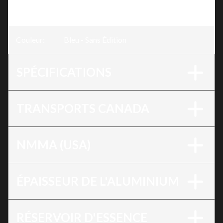
Édition
Couleur
:
Bleu - Sans Édition
SPÉCIFICATIONS
TRANSPORTS CANADA
NMMA (USA)
ÉPAISSEUR DE L'ALUMINIUM
RÉSERVOIR D'ESSENCE