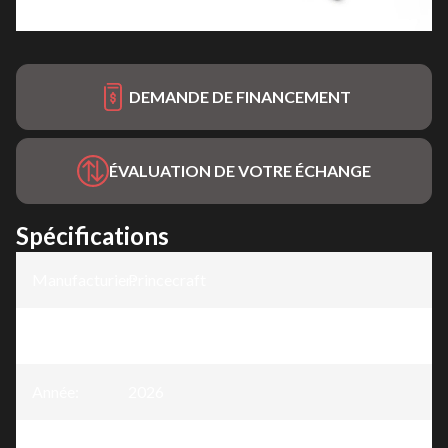
DEMANDE DE FINANCEMENT
ÉVALUATION DE VOTRE ÉCHANGE
Spécifications
Manufacturier
Princecraft
:
Modèle
:
Holiday® 162 SC MAX
Année
:
2026
Version
:
Holiday® 162 SC MAX Bleu - Sans