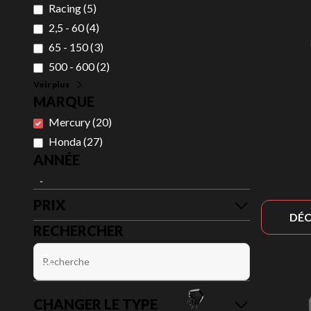
Racing
(
5
)
2,5 - 60
(
4
)
65 - 150
(
3
)
500 - 600
(
2
)
Voir plus
MARQUE
Mercury
(
20
)
Honda
(
27
)
ANNÉE
-
PRIX
DÉC
RECHERCHER
CHANGER LE TYPE