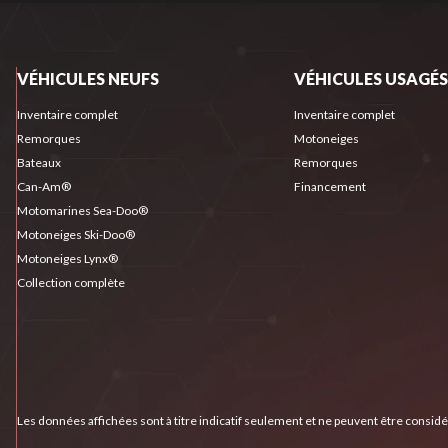
VÉHICULES NEUFS
VÉHICULES USAGÉS
Inventaire complet
Inventaire complet
Remorques
Motoneiges
Bateaux
Remorques
Can-Am®
Financement
Motomarines Sea-Doo®
Motoneiges Ski-Doo®
Motoneiges Lynx®
Collection complète
Les données affichées sont à titre indicatif seulement et ne peuvent être consid