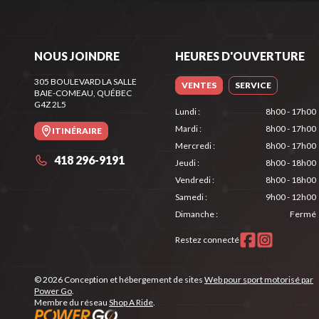
NOUS JOINDRE
HEURES D'OUVERTURE
305 BOULEVARD LA SALLE
VENTES
SERVICE
BAIE-COMEAU
, QUÉBEC
G4Z 2L5
Lundi
:
8h00 - 17h00
Mardi
:
8h00 - 17h00
ITINÉRAIRE
Mercredi
:
8h00 - 17h00
418 296-9191
Jeudi
:
8h00 - 18h00
Vendredi
:
8h00 - 18h00
Samedi
:
9h00 - 12h00
Dimanche
:
Fermé
Restez connecté
© 2026 Conception et hébergement de sites
Web pour sport motorisé par
Power Go
.
Membre du réseau
Shop A Ride
.