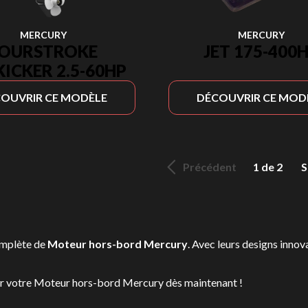
MERCURY
MERCURY
JET 175-400
OURSTROKE
ICKER 2.5-60HP
OUVRIR CE MODÈLE
DÉCOUVRIR CE MOD
Précédent
1 de 2
S
omplète de
Moteur hors-bord Mercury
. Avec leurs designs innov
ver votre Moteur hors-bord Mercury dès maintenant !