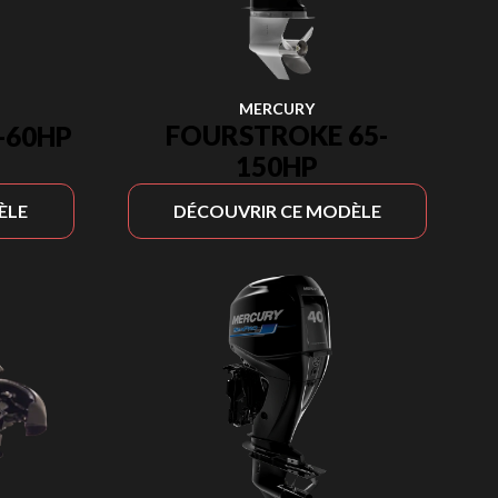
MERCURY
FOURSTROKE 65-
-60HP
150HP
ÈLE
DÉCOUVRIR CE MODÈLE