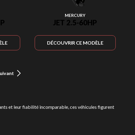
MERCURY
HP
JET 2.5-60HP
ÈLE
DÉCOUVRIR CE MODÈLE
uivant
ants et leur fiabilité incomparable, ces véhicules figurent