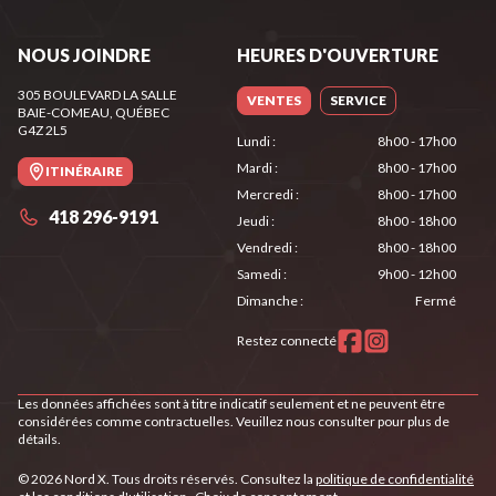
NOUS JOINDRE
HEURES D'OUVERTURE
305 BOULEVARD LA SALLE
VENTES
SERVICE
BAIE-COMEAU
, QUÉBEC
G4Z 2L5
Lundi
:
8h00 - 17h00
Mardi
:
8h00 - 17h00
ITINÉRAIRE
Mercredi
:
8h00 - 17h00
418 296-9191
Jeudi
:
8h00 - 18h00
Vendredi
:
8h00 - 18h00
Samedi
:
9h00 - 12h00
Dimanche
:
Fermé
Restez connecté
Les données affichées sont à titre indicatif seulement et ne peuvent être
considérées comme contractuelles. Veuillez nous consulter pour plus de
détails.
© 2026 Nord X. Tous droits réservés. Consultez la
politique de confidentialité