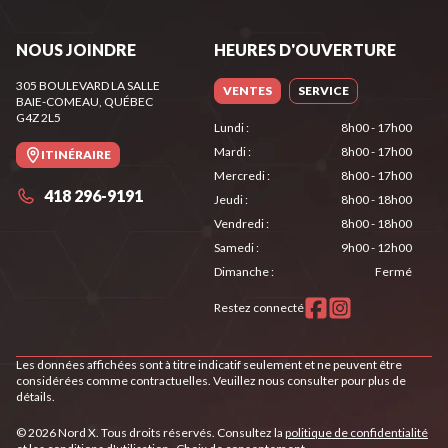
NOUS JOINDRE
HEURES D'OUVERTURE
305 BOULEVARD LA SALLE
VENTES
SERVICE
BAIE-COMEAU
, QUÉBEC
G4Z 2L5
Lundi
:
8h00 - 17h00
Mardi
:
8h00 - 17h00
ITINÉRAIRE
Mercredi
:
8h00 - 17h00
418 296-9191
Jeudi
:
8h00 - 18h00
Vendredi
:
8h00 - 18h00
Samedi
:
9h00 - 12h00
Dimanche
:
Fermé
Restez connecté
Les données affichées sont à titre indicatif seulement et ne peuvent être
considérées comme contractuelles. Veuillez nous consulter pour plus de
détails.
© 2026 Nord X. Tous droits réservés. Consultez la
politique de confidentialité