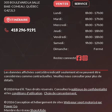
305 BOULEVARD LA SALLE
VENTES
SERVICE
BAIE-COMEAU
, QUÉBEC
G4Z 2L5
Lundi
:
8h00 - 17h00
Mardi
:
8h00 - 17h00
ITINÉRAIRE
Mercredi
:
8h00 - 17h00
418 296-9191
Jeudi
:
8h00 - 18h00
Vendredi
:
8h00 - 18h00
Samedi
:
9h00 - 12h00
Dimanche
:
Fermé
Restez connecté
Les données affichées sont à titre indicatif seulement et ne peuvent être
considérées comme contractuelles. Veuillez nous consulter pour plus de
détails.
© 2026 Nord X. Tous droits réservés. Consultez la
politique de confidentialité
et les
conditions d'utilisation
.
Choix de consentement.
© 2026 Conception et hébergement de sites
Web pour sport motorisé par
Power Go
.
Membre du réseau
Shop A Ride
.