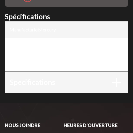
Spécifications
Manufacturier
Mercury
:
Modèle
:
Jet 2.5-60hp
Version
:
SeaPro 40
Specifications
NOUS JOINDRE
HEURES D'OUVERTURE