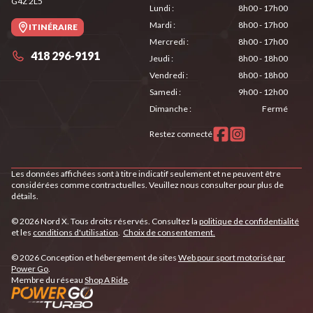
G4Z 2L5
Lundi
:
8h00 - 17h00
Mardi
:
8h00 - 17h00
ITINÉRAIRE
Mercredi
:
8h00 - 17h00
418 296-9191
Jeudi
:
8h00 - 18h00
Vendredi
:
8h00 - 18h00
Samedi
:
9h00 - 12h00
Dimanche
:
Fermé
Restez connecté
Les données affichées sont à titre indicatif seulement et ne peuvent être
considérées comme contractuelles. Veuillez nous consulter pour plus de
détails.
© 2026 Nord X. Tous droits réservés. Consultez la
politique de confidentialité
et les
conditions d'utilisation
.
Choix de consentement.
© 2026 Conception et hébergement de sites
Web pour sport motorisé par
Power Go
.
Membre du réseau
Shop A Ride
.