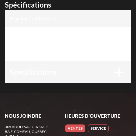
Spécifications
Manufacturier
Mercury
:
Modèle
:
60R
Version
:
60R
Specifications
NOUS JOINDRE
HEURES D'OUVERTURE
305 BOULEVARD LA SALLE
VENTES
SERVICE
BAIE-COMEAU
, QUÉBEC