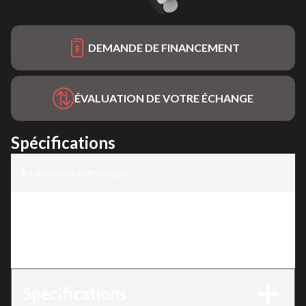
DEMANDE DE FINANCEMENT
ÉVALUATION DE VOTRE ÉCHANGE
Spécifications
Manufacturier
Mercury
:
Modèle
:
FourStroke ProKicker 2.5-60hp
Version
:
FourStroke 15 Pro Kicker
Specifications