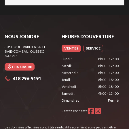
NOUS JOINDRE
HEURES D'OUVERTURE
305 BOULEVARD LA SALLE
VENTES
SERVICE
BAIE-COMEAU
, QUÉBEC
G4Z 2L5
Lundi
:
8h00 - 17h00
Mardi
:
8h00 - 17h00
ITINÉRAIRE
Mercredi
:
8h00 - 17h00
418 296-9191
Jeudi
:
8h00 - 18h00
Vendredi
:
8h00 - 18h00
Samedi
:
9h00 - 12h00
Dimanche
:
Fermé
Restez connecté
Les données affichées sont à titre indicatif seulement et ne peuvent être