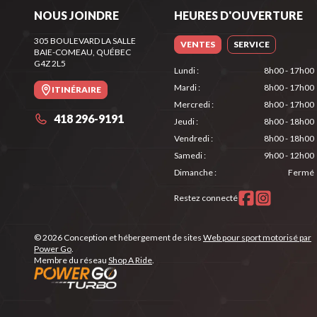
NOUS JOINDRE
HEURES D'OUVERTURE
305 BOULEVARD LA SALLE
VENTES
SERVICE
BAIE-COMEAU
, QUÉBEC
G4Z 2L5
Lundi
:
8h00 - 17h00
Mardi
:
8h00 - 17h00
ITINÉRAIRE
Mercredi
:
8h00 - 17h00
418 296-9191
Jeudi
:
8h00 - 18h00
Vendredi
:
8h00 - 18h00
Samedi
:
9h00 - 12h00
Dimanche
:
Fermé
Restez connecté
© 2026 Conception et hébergement de sites
Web pour sport motorisé par
Power Go
.
Membre du réseau
Shop A Ride
.