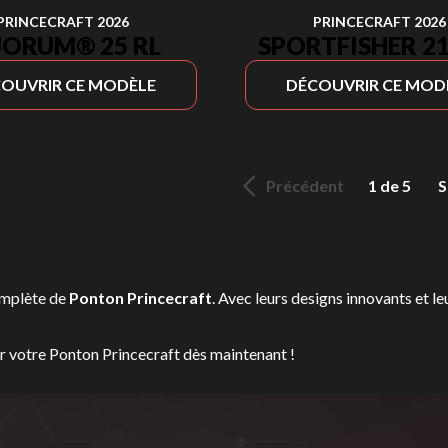
PRINCECRAFT 2026
PRINCECRAFT 2026
ORUM® 25 RL
SPORTFISHER 21
OUVRIR CE MODÈLE
DÉCOUVRIR CE MOD
Précédent
1 de 5
S
omplète de
Ponton Princecraft
. Avec leurs designs innovants et le
er votre Ponton Princecraft dès maintenant !