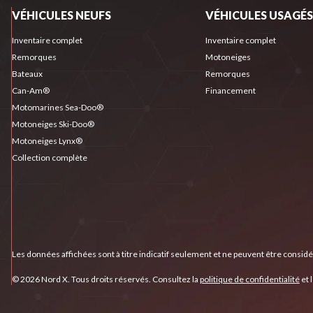
VÉHICULES NEUFS
VÉHICULES USAGÉS
Inventaire complet
Inventaire complet
Remorques
Motoneiges
Bateaux
Remorques
Can-Am®
Financement
Motomarines Sea-Doo®
Motoneiges Ski-Doo®
Motoneiges Lynx®
Collection complète
Les données affichées sont à titre indicatif seulement et ne peuvent être consid
© 2026 Nord X. Tous droits réservés. Consultez la
politique de confidentialité
et 