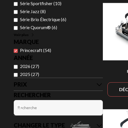
Série Sportfisher
(
10
)
Série Jazz
(
8
)
Série Brio Électrique
(
6
)
Série Quorum®
(
6
)
Voir plus
MARQUE
Princecraft
(
54
)
ANNÉE
2026
(
27
)
2025
(
27
)
PRIX
DÉC
RECHERCHER
CHANGER LE TYPE