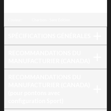
Édition
Couleur
:
Charbon - Sans Édition
SPÉCIFICATIONS GÉNÉRALES
RECOMMANDATIONS DU
MANUFACTURIER (CANADA)
RECOMMANDATIONS DU
MANUFACTURIER (CANADA)
(pour pontons avec
configuration Sport)