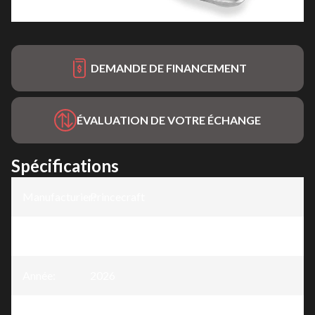
DEMANDE DE FINANCEMENT
ÉVALUATION DE VOTRE ÉCHANGE
Spécifications
Manufacturier
Princecraft
:
Modèle
:
Sportfisher LX 25-2RS
Année
:
2026
Version
:
Sportfisher LX 25-2RS Charbon - Sans