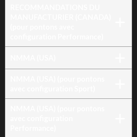
RECOMMANDATIONS DU
MANUFACTURIER (CANADA)
(pour pontons avec
configuration Performance)
NMMA (USA)
NMMA (USA) (pour pontons
avec configuration Sport)
NMMA (USA) (pour pontons
avec configuration
Performance)