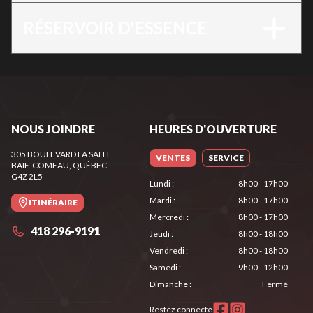
RÉSERVOIR D'ESSENCE
NOUS JOINDRE
HEURES D'OUVERTURE
305 BOULEVARD LA SALLE
VENTES
SERVICE
BAIE-COMEAU
, QUÉBEC
G4Z 2L5
Lundi
:
8h00 - 17h00
Mardi
:
8h00 - 17h00
ITINÉRAIRE
Mercredi
:
8h00 - 17h00
418 296-9191
Jeudi
:
8h00 - 18h00
Vendredi
:
8h00 - 18h00
Samedi
:
9h00 - 12h00
Dimanche
:
Fermé
Restez connecté