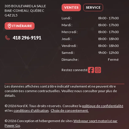
305 BOULEVARD LA SALLE
VENTES
SERVICE
BAIE-COMEAU
, QUÉBEC
G4Z 2L5
Lundi
:
8h00 - 17h00
Mardi
:
8h00 - 17h00
ITINÉRAIRE
Mercredi
:
8h00 - 17h00
418 296-9191
Jeudi
:
8h00 - 18h00
Vendredi
:
8h00 - 18h00
Samedi
:
9h00 - 12h00
Dimanche
:
Fermé
Restez connecté
Les données affichées sont à titre indicatif seulement et ne peuvent être
considérées comme contractuelles. Veuillez nous consulter pour plus de
détails.
© 2026 Nord X. Tous droits réservés. Consultez la
politique de confidentialité
et les
conditions d'utilisation
.
Choix de consentement.
© 2026 Conception et hébergement de sites
Web pour sport motorisé par
Power Go
.