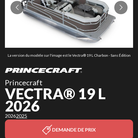
La version du modèle sur l'image est le Vectra® 19 L Charbon - Sans Édition
L
Princecraft
VECTRA® 19 L
2026
2026
2025
DEMANDE DE PRIX