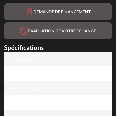
DEMANDE DE FINANCEMENT
ÉVALUATION DE VOTRE ÉCHANGE
Spécifications
Manufacturier
Princecraft
:
Modèle
:
Vectra® 19 L
Année
:
2026
Version
:
Vectra® 19 L Charbon - Sans Édition