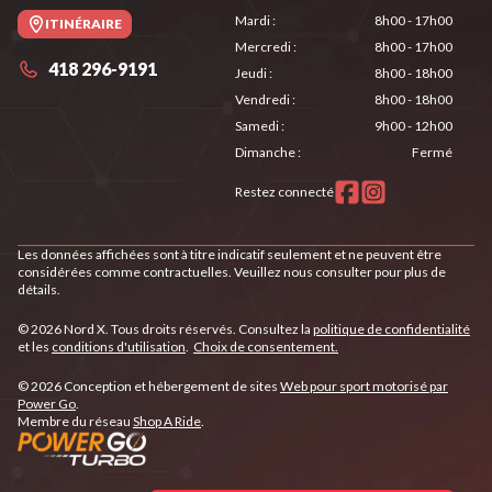
Mardi
:
8h00 - 17h00
ITINÉRAIRE
Mercredi
:
8h00 - 17h00
418 296-9191
Jeudi
:
8h00 - 18h00
Vendredi
:
8h00 - 18h00
Samedi
:
9h00 - 12h00
Dimanche
:
Fermé
Restez connecté
Les données affichées sont à titre indicatif seulement et ne peuvent être
considérées comme contractuelles. Veuillez nous consulter pour plus de
détails.
© 2026 Nord X. Tous droits réservés. Consultez la
politique de confidentialité
et les
conditions d'utilisation
.
Choix de consentement.
© 2026 Conception et hébergement de sites
Web pour sport motorisé par
Power Go
.
Membre du réseau
Shop A Ride
.