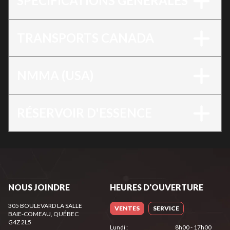
SPÉCIFICATIONS GÉNÉRALES
TRANSPORTS CANADA
NMMA (USA)
RÉSERVOIR D'ESSENCE
NOUS JOINDRE
HEURES D'OUVERTURE
305 BOULEVARD LA SALLE
VENTES
SERVICE
BAIE-COMEAU
, QUÉBEC
G4Z 2L5
Lundi
:
8h00 - 17h00