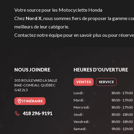
Votre source pour les Motocyclette Honda
Chez
Nord X
, nous sommes fiers de proposer la gamme c
meilleurs de leur catégorie.
Contactez notre équipe
pour en savoir plus ou pour réser
NOUS JOINDRE
HEURES D'OUVERTURE
305 BOULEVARD LA SALLE
VENTES
SERVICE
BAIE-COMEAU
, QUÉBEC
G4Z 2L5
Lundi
:
8h00 - 17h00
Mardi
:
8h00 - 17h00
ITINÉRAIRE
Mercredi
:
8h00 - 17h00
418 296-9191
Jeudi
:
8h00 - 18h00
Vendredi
:
8h00 - 18h00
Samedi
:
9h00 - 12h00