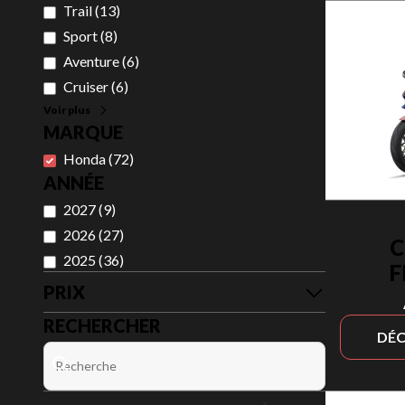
Trail
(
13
)
Sport
(
8
)
Aventure
(
6
)
Cruiser
(
6
)
Voir plus
MARQUE
Honda
(
72
)
ANNÉE
2027
(
9
)
2026
(
27
)
C
2025
(
36
)
F
PRIX
RECHERCHER
DÉC