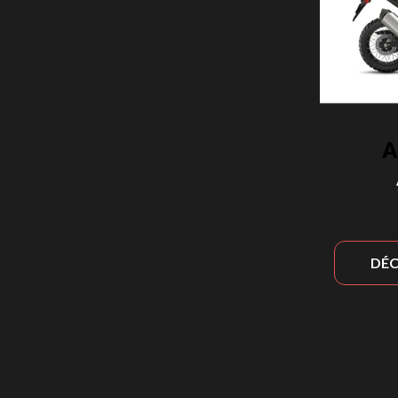
A
DÉC