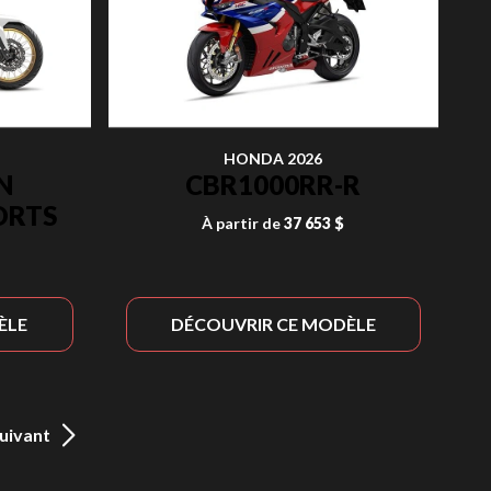
HONDA 2026
N
CBR1000RR-R
ORTS
À partir de
37 653 $
ÈLE
DÉCOUVRIR CE MODÈLE
uivant