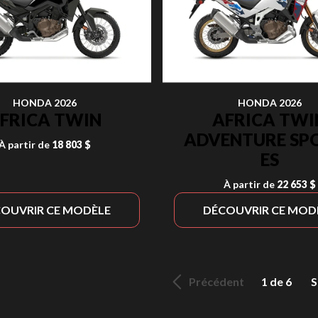
HONDA 2026
HONDA 2026
FRICA TWIN
AFRICA TWI
ADVENTURE SP
À partir de
18 803 $
ES
À partir de
22 653 $
OUVRIR CE MODÈLE
DÉCOUVRIR CE MOD
Précédent
1 de 6
S