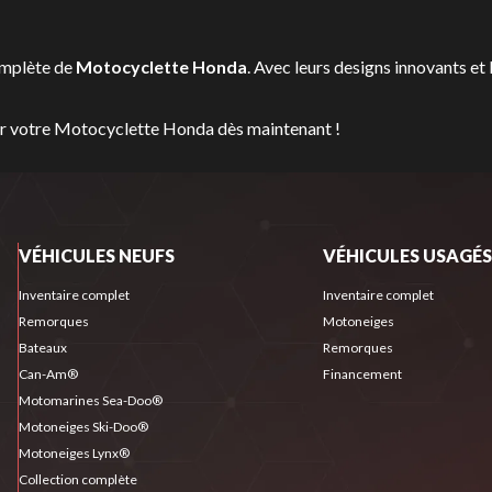
omplète de
Motocyclette Honda
. Avec leurs designs innovants et 
ver votre Motocyclette Honda dès maintenant !
VÉHICULES NEUFS
VÉHICULES USAGÉS
Inventaire complet
Inventaire complet
Remorques
Motoneiges
Bateaux
Remorques
Can-Am®
Financement
Motomarines Sea-Doo®
Motoneiges Ski-Doo®
Motoneiges Lynx®
Collection complète