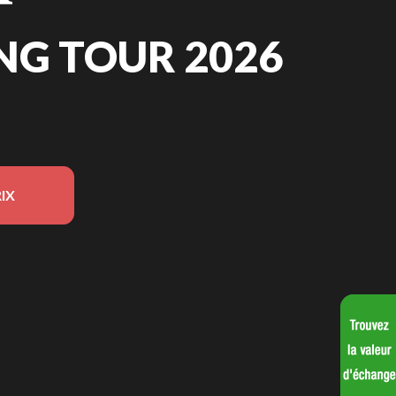
NG TOUR 2026
IX
r l'image est le Gold Wing Tour Gris Boue Cendrée Nacré