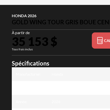
HONDA 2026
GOLD WING TOUR GRIS BOUE CE
À partir de
35 153 $
CA
Tous frais inclus
Spécifications
Manufacturier
:
Honda
Modèle
:
Gold Wing Tour
Année
:
2026