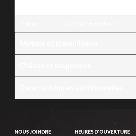
Version
:
Gold Wing Tour Gris Boue Cendré
Couleur
:
Gris Boue Cendrée Nacré
Moteur et transmission
Châssis et suspension
Caractéristiques additionnelles
NOUS JOINDRE
HEURES D'OUVERTURE