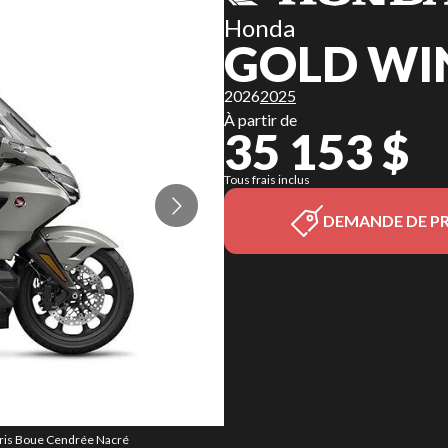
Honda
GOLD WI
2026
2025
À partir de
35 153 $
Tous frais inclus
DEMANDE DE PR
 Gris Boue Cendrée Nacré
La version du modèle su