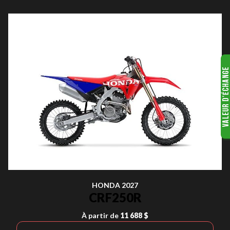
HONDA 2027
CRF250R
À partir de
11 688 $