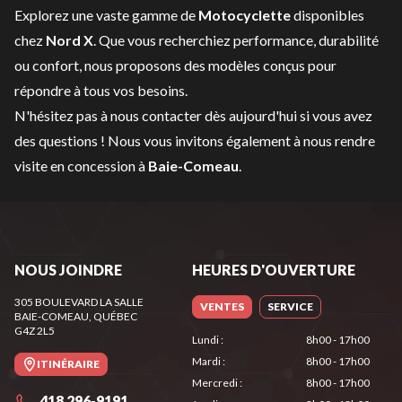
Explorez une vaste gamme de
Motocyclette
disponibles
chez
Nord X
. Que vous recherchiez performance, durabilité
ou confort, nous proposons des modèles conçus pour
répondre à tous vos besoins.
N'hésitez pas à
nous contacter
dès aujourd'hui si vous avez
des questions ! Nous vous invitons également à nous rendre
visite en concession à
Baie-Comeau
.
NOUS JOINDRE
HEURES D'OUVERTURE
305 BOULEVARD LA SALLE
VENTES
SERVICE
BAIE-COMEAU
, QUÉBEC
G4Z 2L5
Lundi
:
8h00 - 17h00
Mardi
:
8h00 - 17h00
ITINÉRAIRE
Mercredi
:
8h00 - 17h00
418 296-9191