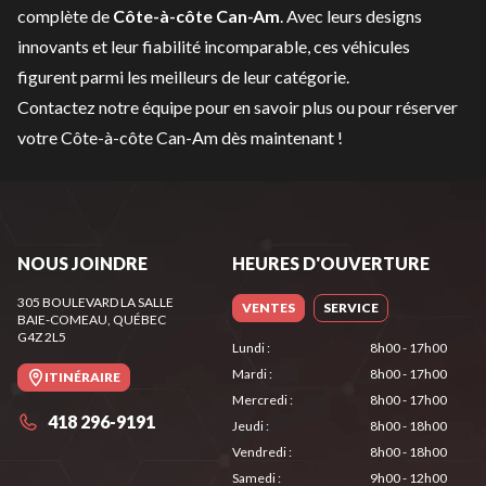
complète de
Côte-à-côte Can-Am
. Avec leurs designs
innovants et leur fiabilité incomparable, ces véhicules
figurent parmi les meilleurs de leur catégorie.
Contactez notre équipe
pour en savoir plus ou pour réserver
votre Côte-à-côte Can-Am dès maintenant !
NOUS JOINDRE
HEURES D'OUVERTURE
305 BOULEVARD LA SALLE
VENTES
SERVICE
BAIE-COMEAU
, QUÉBEC
G4Z 2L5
Lundi
:
8h00 - 17h00
Mardi
:
8h00 - 17h00
ITINÉRAIRE
Mercredi
:
8h00 - 17h00
418 296-9191
Jeudi
:
8h00 - 18h00
Vendredi
:
8h00 - 18h00
Samedi
:
9h00 - 12h00