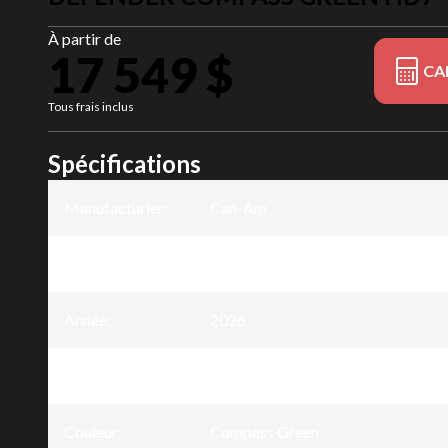
À partir de
17 549 $
CA
Tous frais inclus
Spécifications
Manufacturier
:
Can-Am
Modèle
:
Defender
Année
:
2026
Version
:
Defender Compass Green HD7
Couleur
:
Compass Green