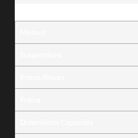
Moteur
:
HD7
Moteur
Suspensions
Pneus/Roues
Freins
Dimensions Capacités