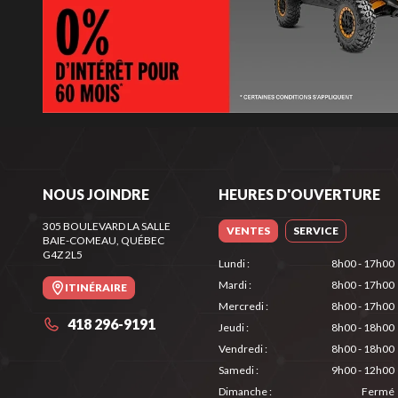
NOUS JOINDRE
HEURES D'OUVERTURE
305 BOULEVARD LA SALLE
VENTES
SERVICE
BAIE-COMEAU
, QUÉBEC
G4Z 2L5
Lundi
:
8h00 - 17h00
Mardi
:
8h00 - 17h00
ITINÉRAIRE
Mercredi
:
8h00 - 17h00
418 296-9191
Jeudi
:
8h00 - 18h00
Vendredi
:
8h00 - 18h00
Samedi
:
9h00 - 12h00
Dimanche
:
Fermé