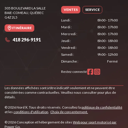
305 BOULEVARD LA SALLE
VENTES
SERVICE
BAIE-COMEAU
, QUÉBEC
G4Z 2L5
Lundi
:
8h00 - 17h00
Mardi
:
8h00 - 17h00
ITINÉRAIRE
Mercredi
:
8h00 - 17h00
418 296-9191
Jeudi
:
8h00 - 18h00
Vendredi
:
8h00 - 18h00
Samedi
:
9h00 - 12h00
Dimanche
:
Fermé
Restez connecté
Les données affichées sont à titre indicatif seulement et ne peuvent être
considérées comme contractuelles. Veuillez nous consulter pour plus de
détails.
© 2026 Nord X. Tous droits réservés. Consultez la
politique de confidentialité
et les
conditions d'utilisation
.
Choix de consentement.
© 2026 Conception et hébergement de sites
Web pour sport motorisé par
Power Go
.