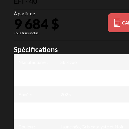
EFI - 40
À partir de
9 684 $
CA
Tous frais inclus
Spécifications
Manufacturier
:
Ski-Doo
Modèle
:
MXZ NEO
Année
:
2025
Version
:
MXZ NEO Jaune néo, Gris catalyste
Couleur
:
Jaune néo, Gris catalyste et Noir