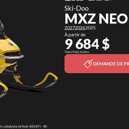
Ski-Doo
MXZ NEO
2027
2026
2025
À partir de
9 684 $
Tous frais inclus
DEMANDE DE PR
 catalyste et Noir 600 EFI - 40