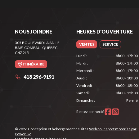
NOUS JOINDRE
HEURES D'OUVERTURE
305 BOULEVARD LA SALLE
VENTES
SERVICE
BAIE-COMEAU
, QUÉBEC
G4Z 2L5
Lundi
:
8h00 - 17h00
Mardi
:
8h00 - 17h00
ITINÉRAIRE
Mercredi
:
8h00 - 17h00
418 296-9191
Jeudi
:
8h00 - 18h00
Vendredi
:
8h00 - 18h00
Samedi
:
9h00 - 12h00
Dimanche
:
Fermé
Restez connecté
© 2026 Conception et hébergement de sites
Web pour sport motorisé par
Power Go
.
Membre du réseau
Shop A Ride
.