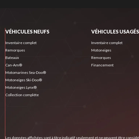
VÉHICULES NEUFS
VÉHICULES USAGÉS
Inventaire complet
Inventaire complet
Remorques
Motoneiges
Bateaux
Remorques
Can-Am®
Financement
Motomarines Sea-Doo®
Motoneiges Ski-Doo®
Motoneiges Lynx®
Collection complète
Les données affichées sont à titre indicatif seulement et ne peuvent être consid