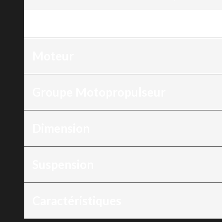
Moteur
:
600 EFI - 40
Moteur
Groupe Motopropulseur
Dimension
Suspension
Caractéristiques