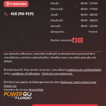
Mardi
:
8h00 - 17h00
ITINÉRAIRE
Mercredi
:
8h00 - 17h00
418 296-9191
Jeudi
:
8h00 - 18h00
Vendredi
:
8h00 - 18h00
Samedi
:
9h00 - 12h00
Dimanche
:
Fermé
Restez connecté
Les données affichées sont à titre indicatif seulement et ne peuvent être
considérées comme contractuelles. Veuillez nous consulter pour plus de
détails.
© 2026 Nord X. Tous droits réservés. Consultez la
politique de confidentialité
et les
conditions d'utilisation
.
Choix de consentement.
© 2026 Conception et hébergement de sites
Web pour sport motorisé par
Power Go
.
Membre du réseau
Shop A Ride
.