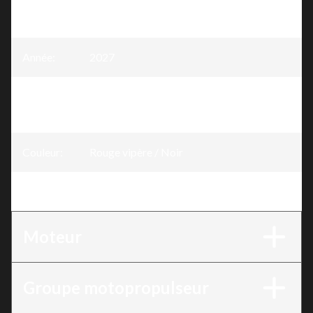
Modèle
:
Brutal
Année
:
2027
Version
:
BRUTAL RE (500 mm) Rouge vipère /
Noir 850 E-TEC®
Couleur
:
Rouge vipère / Noir
Moteur
:
850 E-TEC®
Moteur
Groupe motopropulseur