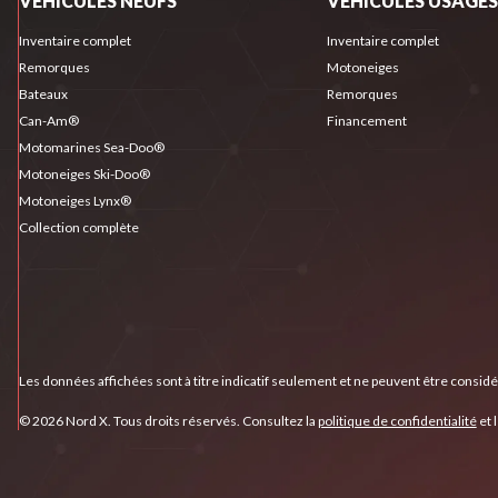
VÉHICULES NEUFS
VÉHICULES USAGÉS
Inventaire complet
Inventaire complet
Remorques
Motoneiges
Bateaux
Remorques
Can-Am®
Financement
Motomarines Sea-Doo®
Motoneiges Ski-Doo®
Motoneiges Lynx®
Collection complète
Les données affichées sont à titre indicatif seulement et ne peuvent être consid
© 2026 Nord X. Tous droits réservés. Consultez la
politique de confidentialité
et 