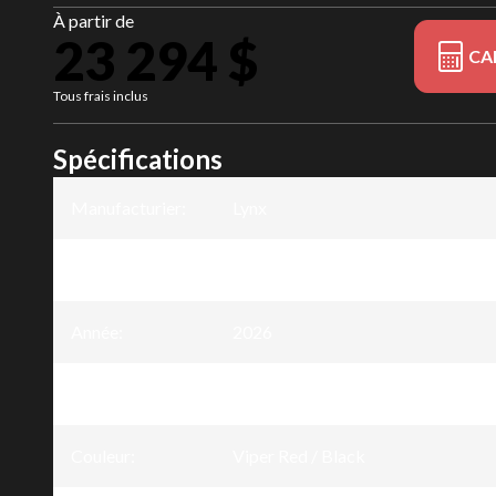
À partir de
23 294 $
CA
Tous frais inclus
Spécifications
Manufacturier
:
Lynx
Modèle
:
Rave
Année
:
2026
Version
:
Rave RE Viper Red / Black 600R E
Couleur
:
Viper Red / Black