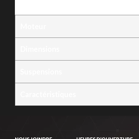
Moteur
:
600R E-TEC
Moteur
Dimensions
Suspensions
Caractéristiques