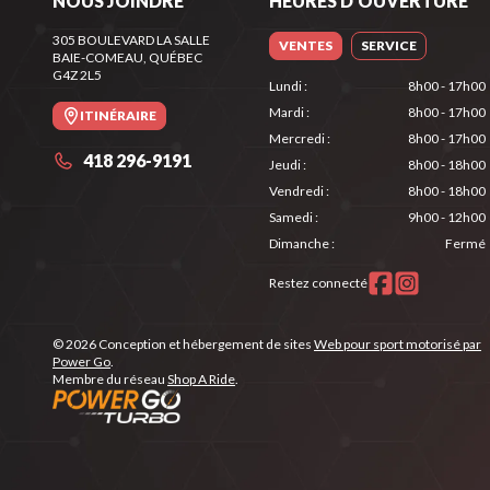
NOUS JOINDRE
HEURES D'OUVERTURE
305 BOULEVARD LA SALLE
VENTES
SERVICE
BAIE-COMEAU
, QUÉBEC
G4Z 2L5
Lundi
:
8h00 - 17h00
Mardi
:
8h00 - 17h00
ITINÉRAIRE
Mercredi
:
8h00 - 17h00
418 296-9191
Jeudi
:
8h00 - 18h00
Vendredi
:
8h00 - 18h00
Samedi
:
9h00 - 12h00
Dimanche
:
Fermé
Restez connecté
© 2026 Conception et hébergement de sites
Web pour sport motorisé par
Power Go
.
Membre du réseau
Shop A Ride
.