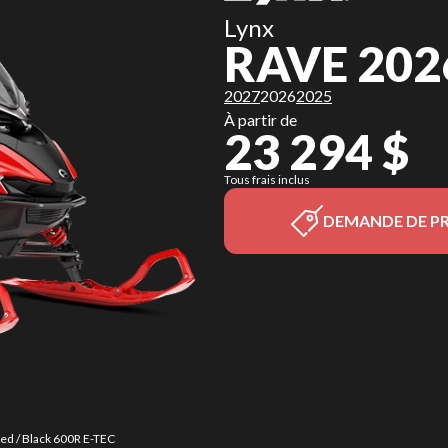
Lynx
RAVE 202
2027
2026
2025
À partir de
23 294 $
Tous frais inclus
DEMANDE DE PR
Red / Black 600R E-TEC