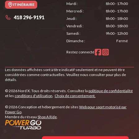
Mardi
:
8h00 - 17h00
ITINÉRAIRE
Mercredi
:
8h00 - 17h00
418 296-9191
Jeudi
:
8h00 - 18h00
Vendredi
:
8h00 - 18h00
Samedi
:
9h00 - 12h00
Dimanche
:
Fermé
Restez connecté
Les données affichées sont à titre indicatif seulement et ne peuvent être
considérées comme contractuelles. Veuillez nous consulter pour plus de
détails.
© 2026 Nord X. Tous droits réservés. Consultez la
politique de confidentialité
et les
conditions d'utilisation
.
Choix de consentement.
© 2026 Conception et hébergement de sites
Web pour sport motorisé par
Power Go
.
Membre du réseau
Shop A Ride
.