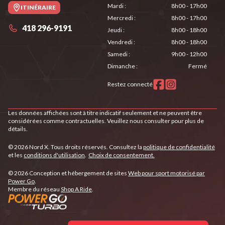
Mardi
:
8h00 - 17h00
ITINÉRAIRE
Mercredi
:
8h00 - 17h00
418 296-9191
Jeudi
:
8h00 - 18h00
Vendredi
:
8h00 - 18h00
Samedi
:
9h00 - 12h00
Dimanche
:
Fermé
Restez connecté
Les données affichées sont à titre indicatif seulement et ne peuvent être
considérées comme contractuelles. Veuillez nous consulter pour plus de
détails.
© 2026 Nord X. Tous droits réservés. Consultez la
politique de confidentialité
et les
conditions d'utilisation
.
Choix de consentement.
© 2026 Conception et hébergement de sites
Web pour sport motorisé par
Power Go
.
Membre du réseau
Shop A Ride
.