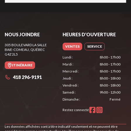
NOUS JOINDRE
HEURES D'OUVERTURE
305 BOULEVARD LA SALLE
VENTES
SERVICE
BAIE-COMEAU
, QUÉBEC
G4Z 2L5
Lundi
:
8h00 - 17h00
Mardi
:
8h00 - 17h00
ITINÉRAIRE
Mercredi
:
8h00 - 17h00
418 296-9191
Jeudi
:
8h00 - 18h00
Vendredi
:
8h00 - 18h00
Samedi
:
9h00 - 12h00
Dimanche
:
Fermé
Restez connecté
Les données affichées sont à titre indicatif seulement et ne peuvent être