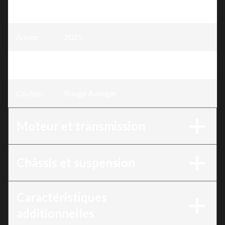
Modèle
:
Rubicon 700
Année
:
2025
Version
:
Rubicon 700 Rouge Avenger
Couleur
:
Rouge Avenger
Moteur et transmission
Châssis et suspension
Caractéristiques
additionnelles