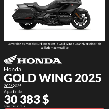
La version du modèle sur l'image est le Gold Wing 50e anniversaire Noir
ballistic mat métallisé
Honda
GOLD WING 2025
2026
2025
À partir de
30 383 $
Tous frais inclus