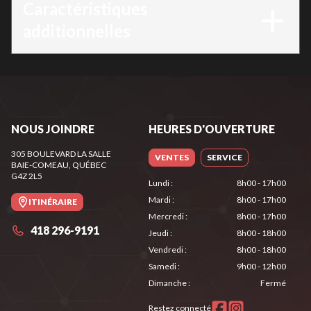
Caractéristiques
additionnelles
NOUS JOINDRE
HEURES D'OUVERTURE
305 BOULEVARD LA SALLE
VENTES
SERVICE
BAIE-COMEAU
, QUÉBEC
G4Z 2L5
Lundi
:
8h00 - 17h00
Mardi
:
8h00 - 17h00
ITINÉRAIRE
Mercredi
:
8h00 - 17h00
418 296-9191
Jeudi
:
8h00 - 18h00
Vendredi
:
8h00 - 18h00
Samedi
:
9h00 - 12h00
Dimanche
:
Fermé
Restez connecté