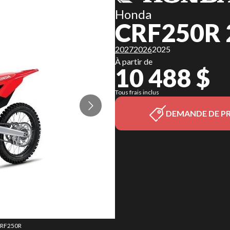
Honda
CRF250R 
2027
2026
2025
À partir de
10 488 $
Tous frais inclus
DEMANDE DE PR
 CRF250R
La vers