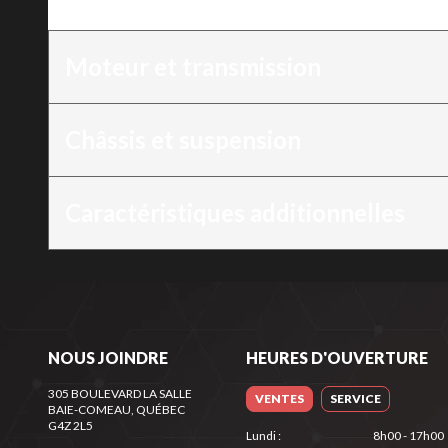
Version
:
CRF250R
Moteur et transmission
Châssis et suspension
Caractéristiques additionnelles
NOUS JOINDRE
HEURES D'OUVERTURE
305 BOULEVARD LA SALLE
VENTES
SERVICE
BAIE-COMEAU
, QUÉBEC
G4Z 2L5
Lundi
:
8h00 - 17h00