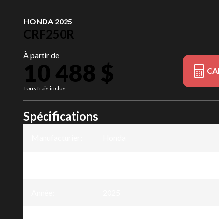
HONDA 2025
CRF250R
À partir de
10 488 $
CA
Tous frais inclus
Spécifications
Manufacturier
:
Honda
Modèle
:
CRF250R
Année
:
2025