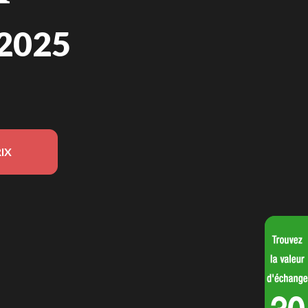
2025
IX
ion du modèle sur l'image est le CRF250R