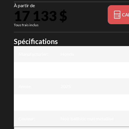
À partir de
17 133 $
CA
Tous frais inclus
Spécifications
Manufacturier
:
Honda
Modèle
:
CB1000SP
Année
:
2025
Version
:
CB1000SP Noir ballistic mat métal
Couleur
:
Noir ballistic mat métallisé