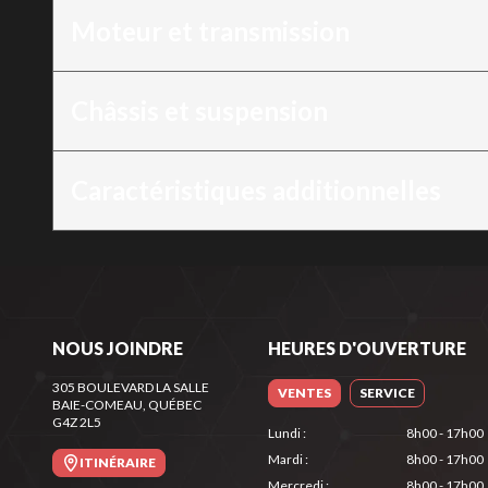
Moteur et transmission
Châssis et suspension
Caractéristiques additionnelles
NOUS JOINDRE
HEURES D'OUVERTURE
305 BOULEVARD LA SALLE
VENTES
SERVICE
BAIE-COMEAU
, QUÉBEC
G4Z 2L5
Lundi
:
8h00 - 17h00
Mardi
:
8h00 - 17h00
ITINÉRAIRE
Mercredi
:
8h00 - 17h00