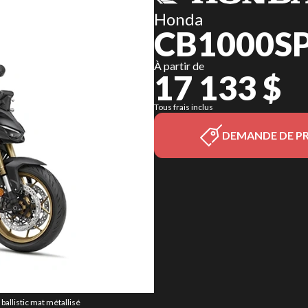
Honda
CB1000SP
À partir de
17 133 $
Tous frais inclus
DEMANDE DE PR
allistic mat métallisé