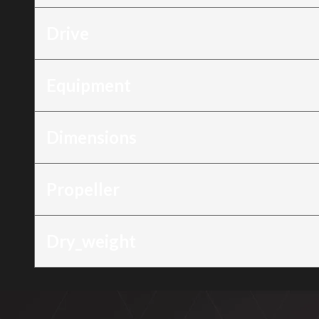
Drive
Equipment
Dimensions
Propeller
Dry_weight