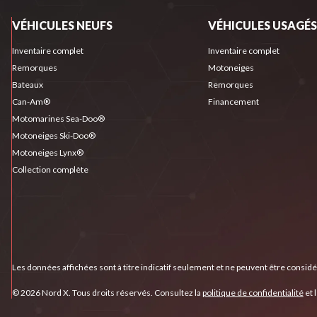
VÉHICULES NEUFS
VÉHICULES USAGÉS
Inventaire complet
Inventaire complet
Remorques
Motoneiges
Bateaux
Remorques
Can-Am®
Financement
Motomarines Sea-Doo®
Motoneiges Ski-Doo®
Motoneiges Lynx®
Collection complète
Les données affichées sont à titre indicatif seulement et ne peuvent être consid
© 2026 Nord X. Tous droits réservés. Consultez la
politique de confidentialité
et 