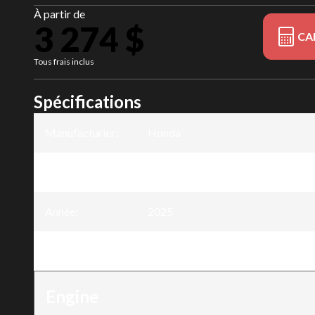
À partir de
3 274 $
CA
Tous frais inclus
Spécifications
Manufacturier
:
Honda
Modèle
:
BF8
Année
:
2025
Version
:
BF8 8DK3SHC
Engine