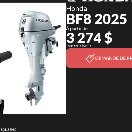
Honda
BF8 2025
À partir de
3 274 $
Tous frais inclus
DEMANDE DE PR
F8 8DK3SHC