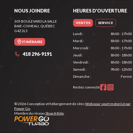
NOUS JOINDRE
HEURES D'OUVERTURE
305 BOULEVARD LA SALLE
VENTES
SERVICE
BAIE-COMEAU
, QUÉBEC
G4Z 2L5
Lundi
:
8h00 - 17h00
Mardi
:
8h00 - 17h00
ITINÉRAIRE
Mercredi
:
8h00 - 17h00
418 296-9191
Jeudi
:
8h00 - 18h00
Vendredi
:
8h00 - 18h00
Samedi
:
9h00 - 12h00
Dimanche
:
Fermé
Restez connecté
© 2026 Conception et hébergement de sites
Web pour sport motorisé par
Power Go
.
Membre du réseau
Shop A Ride
.